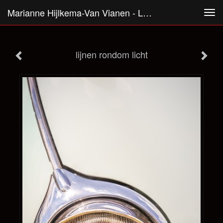
Marianne Hijlkema-Van Vianen - Lijnen Rondom Licht
Tog
navi
lijnen rondom licht