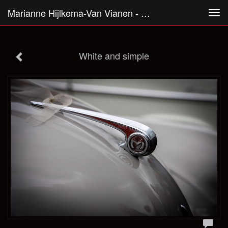
Marianne Hijlkema-Van Vianen - White And Simple
Tog
navi
White and simple