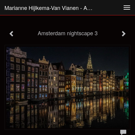
Marianne Hijlkema-Van Vianen - Amsterdam Nightscape 3
Tog
navi
Amsterdam nightscape 3