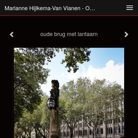
Marianne Hijlkema-Van Vianen - Oude Brug Met Lantaarn
Tog
navi
oude brug met lantaarn