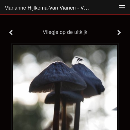
Marianne Hijlkema-Van Vianen - Vliegje Op De Uitkijk
Tog
navi
Vliegje op de uitkijk