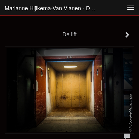
Marianne Hijlkema-Van Vianen - De Lift
Tog
navi
De lift