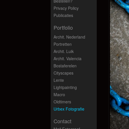
Bestellen?
Privacy Policy
Publicaties
Portfolio
Archit. Nederland
Portretten
Archit. Luik
Archit. Valencia
Bostaferelen
Cityscapes
Lente
Lightpainting
Macro
Oldtimers
Urbex Fotografie
Contact
Mail Fotograaf