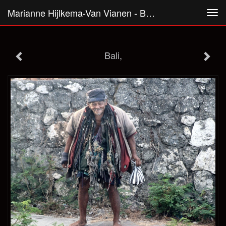
Marianne Hijlkema-Van Vianen - Bali,
Tog
navi
Bali,