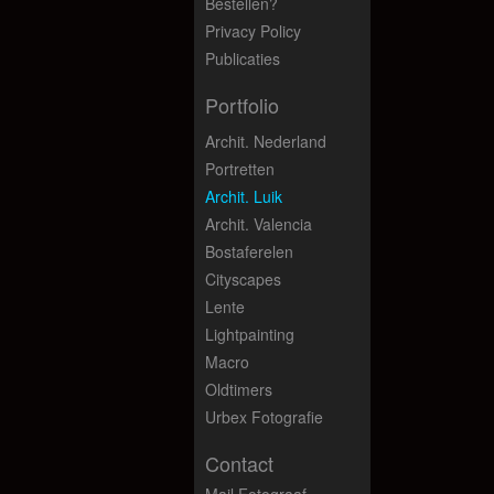
Bestellen?
Privacy Policy
Publicaties
Portfolio
Archit. Nederland
Portretten
Archit. Luik
Archit. Valencia
Bostaferelen
Cityscapes
Lente
Lightpainting
Macro
Oldtimers
Urbex Fotografie
Contact
Mail Fotograaf