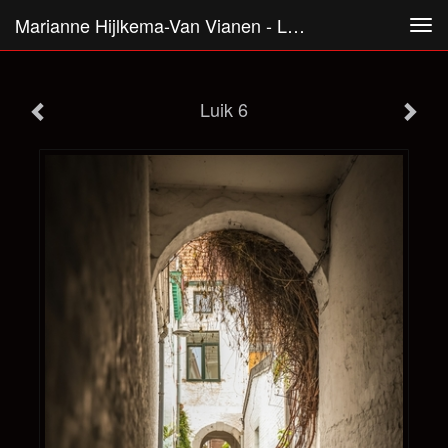
Marianne Hijlkema-Van Vianen - Luik 6
Tog
navi
Luik 6