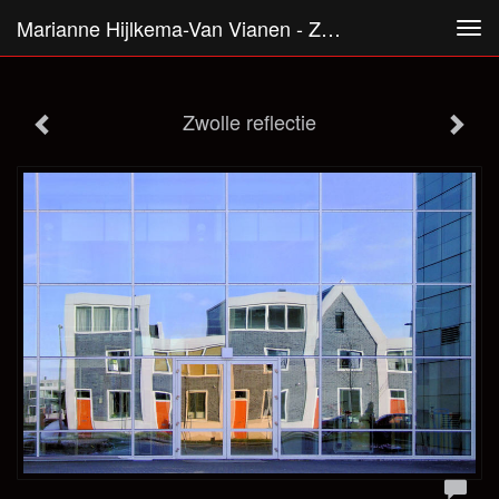
Marianne Hijlkema-Van Vianen - Zwolle Reflectie
Tog
navi
Zwolle reflectie