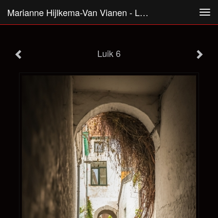
Marianne Hijlkema-Van Vianen - Luik 6
Tog
navi
Luik 6